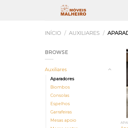
Skip
to
content
INÍCIO
/
AUXILIARES
/
APARA
BROWSE
Auxiliares
Aparadores
Biombos
Consolas
Espelhos
Garrafeiras
Mesas apoio
APA