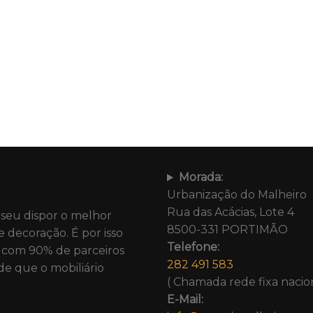
Morada:
Urbanização do Malheiro
Rua das Acácias, Lote 4
 seu dispor o melhor
8500-331 PORTIMÃO
e decoração. É por isso
Telefone:
com 90% de parceiros
282 491 583
de que o mobiliário
( Chamada rede fixa nacion
E-Mail: