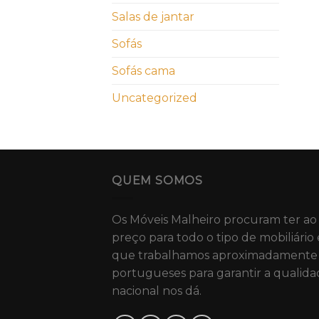
Salas de jantar
Sofás
Sofás cama
Uncategorized
QUEM SOMOS
Os Móveis Malheiro procuram ter ao
preço para todo o tipo de mobiliário 
que trabalhamos aproximadamente 
portugueses para garantir a qualida
nacional nos dá.