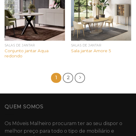
SALAS DE JANTAR
SALAS DE JANTAR
Conjunto jantar Aqua
Sala jantar Amore 5
redondo
1
2
QUEM SOMOS
Os Móveis Malheiro procuram ter ao seu dispor o
melhor preço para todo o tipo de mobiliário e