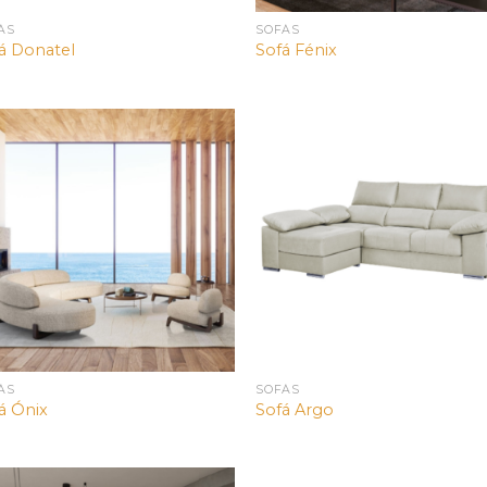
ÁS
SOFÁS
á Donatel
Sofá Fénix
ÁS
SOFÁS
á Ónix
Sofá Argo