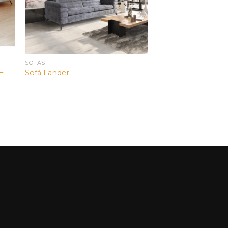
SOFÁS
–
Sofá Lander