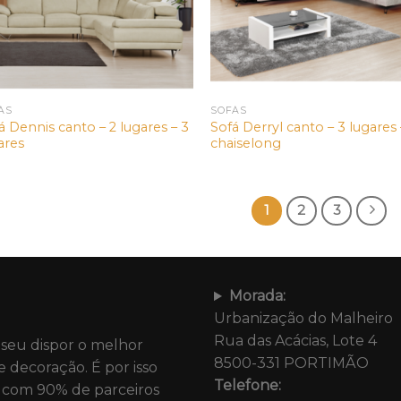
ÁS
SOFÁS
á Dennis canto – 2 lugares – 3
Sofá Derryl canto – 3 lugares 
ares
chaiselong
1
2
3
Morada:
Urbanização do Malheiro
Rua das Acácias, Lote 4
 seu dispor o melhor
8500-331 PORTIMÃO
e decoração. É por isso
Telefone:
com 90% de parceiros