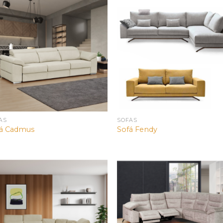
ÁS
SOFÁS
á Cadmus
Sofá Fendy