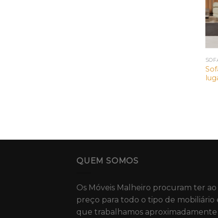
SOF
Sof
lug
QUEM SOMOS
Os Móveis Malheiro procuram ter ao
preço para todo o tipo de mobiliário 
que trabalhamos aproximadamente 