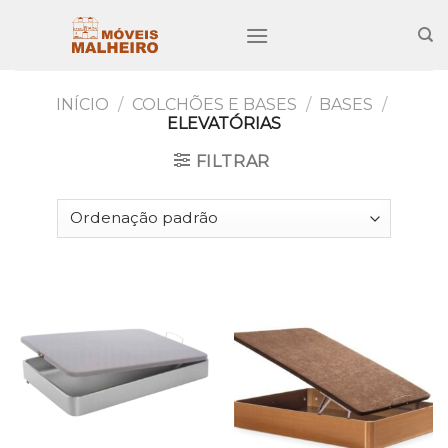
Skip
to
content
INÍCIO
/
COLCHÕES E BASES
/
BASES
/
ELEVATÓRIAS
FILTRAR