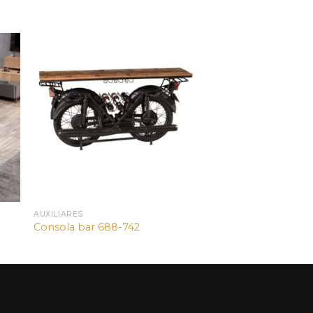
AUXILIARES
Consola bar 688-742