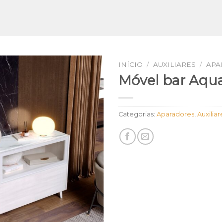
INÍCIO
/
AUXILIARES
/
APA
Móvel bar Aqu
Categorias:
Aparadores
,
Auxiliar