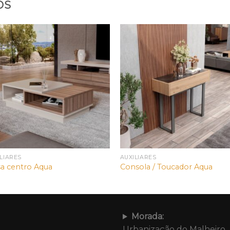
OS
LIARES
AUXILIARES
a centro Aqua
Consola / Toucador Aqua
Morada:
Urbanização do Malheiro