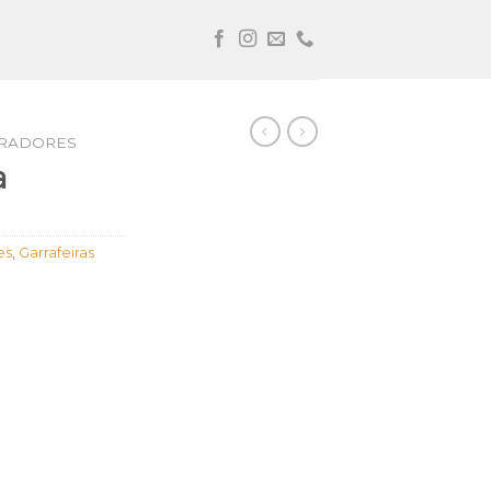
RADORES
a
es
,
Garrafeiras