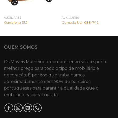
AUXILIARES
AUXILIARES
Garrafeira 312
Consola bar 688-742
QUEM SOMOS
Os Móveis Malheiro procuram ter ao seu dispor o
melhor preço para todo o tipo de mobiliário e
decoração. É por isso que trabalhamos
aproximadamente com 90% de parceiros
portugueses para garantir a qualidade que o
mobiliário nacional nos dá.