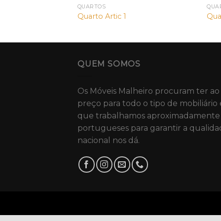
QUARTOS
QUA
Quarto Artic 1
Qua
QUEM SOMOS
Os Móveis Malheiro procuram ter ao
preço para todo o tipo de mobiliário 
que trabalhamos aproximadamente 
portugueses para garantir a qualida
nacional nos dá.