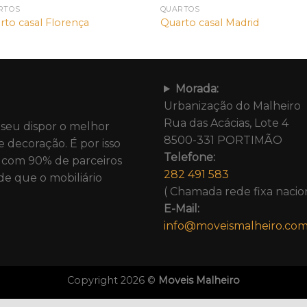
RTOS
QUARTOS
rto casal Florença
Quarto casal Madrid
Morada:
Urbanização do Malheiro
Rua das Acácias, Lote 4
 seu dispor o melhor
8500-331 PORTIMÃO
e decoração. É por isso
Telefone:
com 90% de parceiros
282 491 583
de que o mobiliário
( Chamada rede fixa nacion
E-Mail:
info@moveismalheiro.co
Copyright 2026 ©
Moveis Malheiro