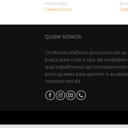
ESCRITÓRIOS
ESC
Arqui
Cadeira Duck
Cade
QUEM SOMOS
Os Móveis Malheiro procuram ter ao
preço para todo o tipo de mobiliário 
que trabalhamos aproximadamente 
portugueses para garantir a qualida
nacional nos dá.