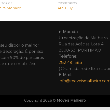
RITÓRIOS
ESCRITÓRIOS
eira Mónaco
Arqui Fly
Morada:
Urbanização do Malheiro
Rua das Acácias, Lote 4
 seu dispor o melhor
8500-331 PORTIMÃO
e decoração. É por isso
Telefone:
com 90% de parceiros
282 491 583
de que o mobiliário
( Chamada rede fixa nacion
E-Mail:
info@moveismalheiro.co
Copyright 2026 ©
Moveis Malheiro