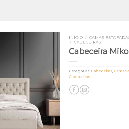
INÍCIO
/
CAMAS ESTOFADAS
/
CABECEIRAS
Cabeceira Mik
Categorias:
Cabeceiras
,
Camas e
Cabeceiras