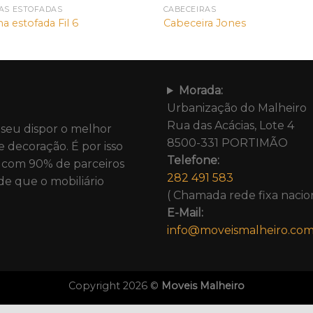
AS ESTOFADAS
CABECEIRAS
a estofada Fil 6
Cabeceira Jones
Morada:
Urbanização do Malheiro
Rua das Acácias, Lote 4
 seu dispor o melhor
8500-331 PORTIMÃO
e decoração. É por isso
Telefone:
com 90% de parceiros
282 491 583
de que o mobiliário
( Chamada rede fixa nacion
E-Mail:
info@moveismalheiro.co
Copyright 2026 ©
Moveis Malheiro