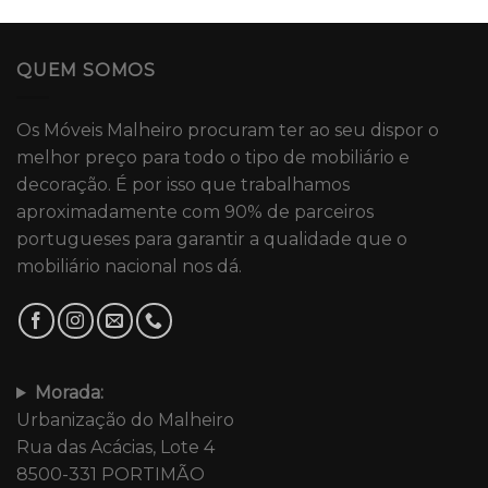
QUEM SOMOS
Os Móveis Malheiro procuram ter ao seu dispor o
melhor preço para todo o tipo de mobiliário e
decoração. É por isso que trabalhamos
aproximadamente com 90% de parceiros
portugueses para garantir a qualidade que o
mobiliário nacional nos dá.
Morada:
Urbanização do Malheiro
Rua das Acácias, Lote 4
8500-331 PORTIMÃO