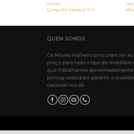
JARDIM
JAR
+ mesa centro
Conjunto Garda 2+1+1
Mes
QUEM SOMOS
Os Móveis Malheiro procuram ter ao
preço para todo o tipo de mobiliário 
que trabalhamos aproximadamente 
portugueses para garantir a qualida
nacional nos dá.