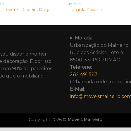
DIM
JARDIM
a Tevere – Cadeira Doga
Pérgola Kavana
Morada:
Urbanização do Malheiro
Rua das Acácias, Lote 4
 seu dispor o melhor
8500-331 PORTIMÃO
e decoração. É por isso
Telefone:
com 90% de parceiros
282 491 583
de que o mobiliário
( Chamada rede fixa nacion
E-Mail:
info@moveismalheiro.co
Copyright 2026 ©
Moveis Malheiro