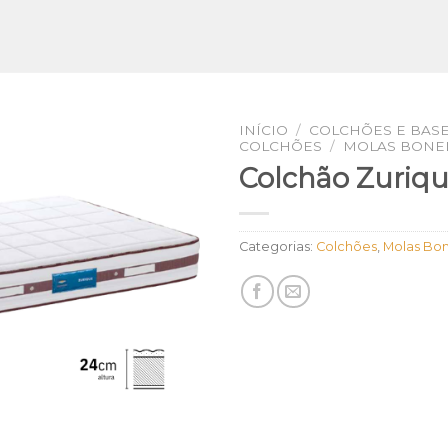
INÍCIO
/
COLCHÕES E BAS
COLCHÕES
/
MOLAS BONE
Colchão Zuriq
Categorias:
Colchões
,
Molas Bon