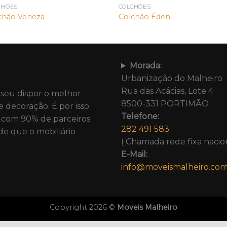
CHÕES
COLCHÕES
chão Veneza
Colchão Éden
Morada:
Urbanização do Malheiro
Rua das Acácias, Lote 4
 seu dispor o melhor
8500-331 PORTIMÃO
e decoração. É por isso
Telefone:
com 90% de parceiros
282 491 583
de que o mobiliário
( Chamada rede fixa nacion
E-Mail:
info@moveismalheiro.co
Copyright 2026 ©
Moveis Malheiro