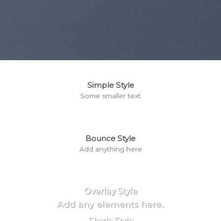
Simple Style
Some smaller text
Bounce Style
Add anything here
Badge Style
You can add shortcodes here
Label Style
Add any elements here..
Overlay Style
Add any elements here..
Shade Style