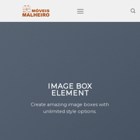
Skip
to
content
IMAGE BOX
ELEMENT
Create amazing image boxes with
unlimited style options.