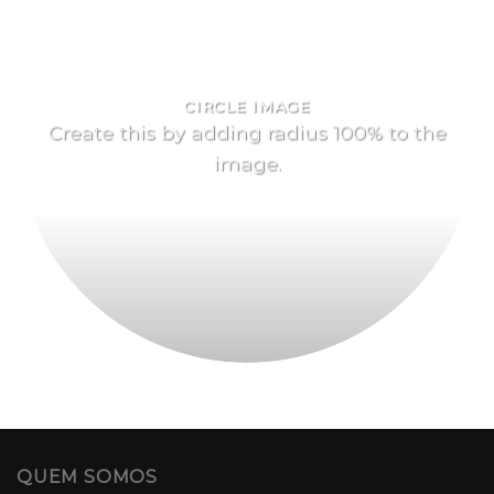
CIRCLE IMAGE
Create this by adding radius 100% to the
image.
QUEM SOMOS